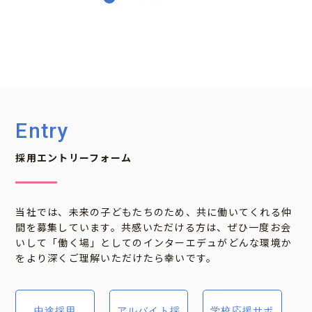
応募資格・条件
大学卒以上 / 未経験OK
★人柄重視の採用を行っています★
子どもたちの未来に貢献できるやりがいの大きなお
仕事です。
Entry
「やりがいのある仕事がしたい」
「人の役に立ちたい」
そんな想いを持っている人が活躍できます！
採用エントリーフォーム
【未経験・第二新卒の方も歓迎】
◆大卒以上
当社では、未来の子どもたちのため、共に働いてくれる仲
◆簡単なPC操作ができる方（文字入力、簡単な表計
間を募集しています。共感いただける方は、ぜひ一度お会
算など）
いして「働く場」としてのインターエデュがどんな環境か
◆教育業界に興味関心がある方
をより深くご理解いただけたら幸いです。
【あると望ましい経験・能力】
◆塾や学校での就業経験
◆営業、サービス業経験
中途採用
アルバイト採
学校応援サポ