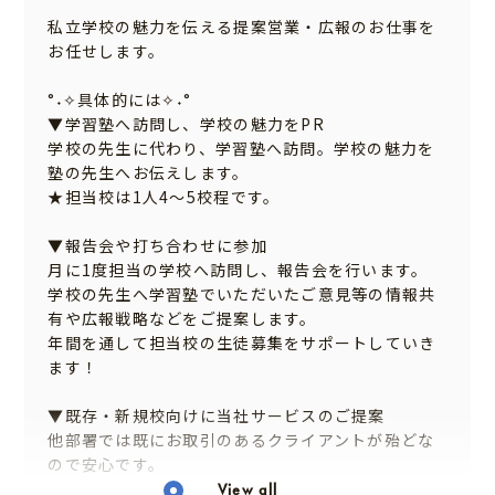
私立学校の魅力を伝える提案営業・広報のお仕事を
お任せします。
°˖✧具体的には✧˖°
▼学習塾へ訪問し、学校の魅力をPR
学校の先生に代わり、学習塾へ訪問。学校の魅力を
塾の先生へお伝えします。
★担当校は1人4～5校程です。
▼報告会や打ち合わせに参加
月に1度担当の学校へ訪問し、報告会を行います。
学校の先生へ学習塾でいただいたご意見等の情報共
有や広報戦略などをご提案します。
年間を通して担当校の生徒募集をサポートしていき
ます！
▼既存・新規校向けに当社サービスのご提案
他部署では既にお取引のあるクライアントが殆どな
ので安心です。
View all